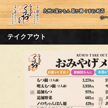
九州の旨かもん 旨か酒 くすお 柏店
ホー
テイクアウト