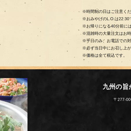
※時間制の日はご注意く
※おみやげのL.O.は22:3
※お帰りになる40分前に
※混雑時の大量注文はお
※平日のみ、お電話での
※必ず当日中にお召し上
※価格は全て税込です。
九州の旨
〒277-0