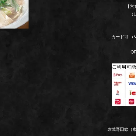
【営業
（L.O
カード可 （VI
Q
東武野田線（東