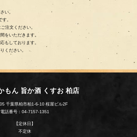
ださい。
0です。
はご注文ください。
時間をいただきます。
対応もしております。
がりください。
かもん 旨か酒 くすお 柏店
005 千葉県柏市柏1-6-10 桜屋ビル2F
電話番号：04-7157-1351
【定休日】
不定休