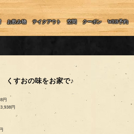
酎
お飲み物
テイクアウト
空間
クーポン
WEB予約
 くすおの味をお家で♪
8円
,938円
円