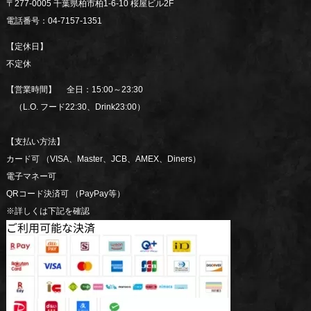
〒277-0005 千葉県柏市柏1-6-10 桜屋ビル2F
電話番号：04-7157-1351
【定休日】
不定休
【営業時間】 全日：15:00～23:30
（L.O. フード22:30、Drink23:00）
【支払い方法】
カード可 （VISA、Master、JCB、AMEX、Diners）
電子マネー可
QRコード決済可 （PayPay等）
※詳しくは下記を確認