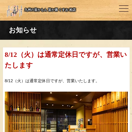
togg
九州の旨かもん 旨か酒 くすお 柏店
navi
お知らせ
8/12（火）は通常定休日ですが、営業い
たします
8/12（火）は通常定休日ですが、営業いたします。