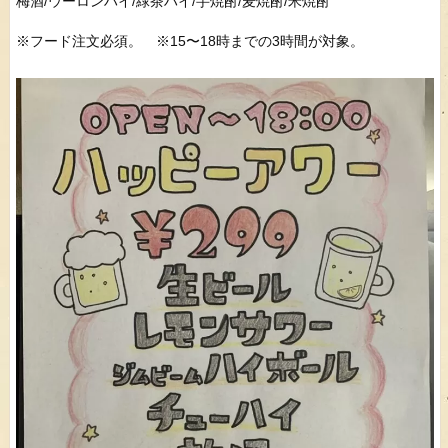
梅酒/ウーロンハイ/緑茶ハイ/芋焼酎/麦焼酎/米焼酎
※フード注文必須。 ※15〜18時までの3時間が対象。