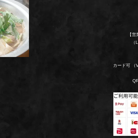
【営業
（L.O
カード可 （VI
Q