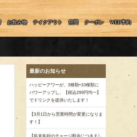
酎
お飲み物
テイクアウト
空間
クーポン
WEB予約
最新のお知らせ
ハッピーアワーが、3種類⇨10種類に
パワーアップし、【税込299円均一】
でドリンクを提供いたします！
【3月1日から営業時間が変更になりま
す！】
【年末年始のチャージ料金につきまし