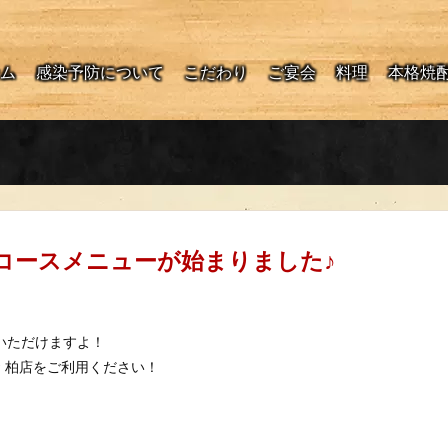
ム
感染予防について
こだわり
ご宴会
料理
本格焼
コースメニューが始まりました♪
いただけますよ！
お 柏店をご利用ください！