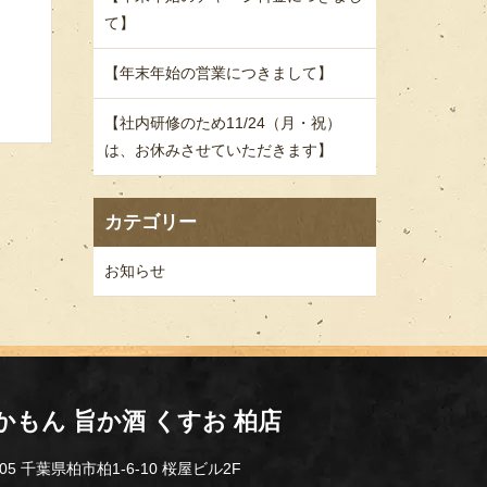
て】
【年末年始の営業につきまして】
【社内研修のため11/24（月・祝）
は、お休みさせていただきます】
カテゴリー
お知らせ
かもん 旨か酒 くすお 柏店
005 千葉県柏市柏1-6-10 桜屋ビル2F