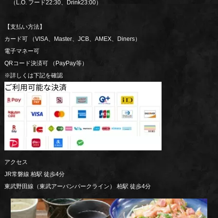
（L.O. フード22:30、Drink23:00）
【支払い方法】
カード可 （VISA、Master、JCB、AMEX、Diners）
電子マネー可
QRコード決済可 （PayPay等）
※詳しくは下記を確認
アクセス
JR常磐線 柏駅 徒歩4分
東武野田線（東武アーバンパークライン） 柏駅 徒歩4分