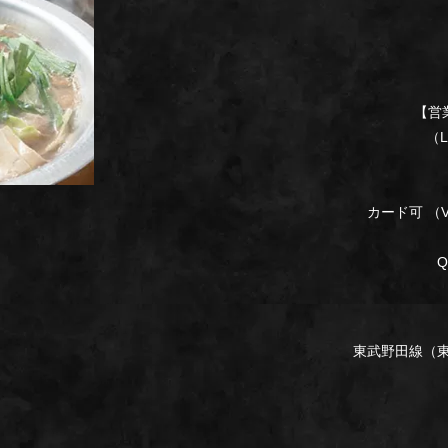
【営業
（L.O
カード可 （VI
Q
東武野田線（東