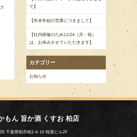
て】
け
【年末年始の営業につきまして】
【社内研修のため11/24（月・祝）
は、お休みさせていただきます】
カテゴリー
お知らせ
かもん 旨か酒 くすお 柏店
005 千葉県柏市柏1-6-10 桜屋ビル2F