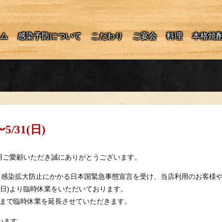
ム
感染予防について
こだわり
ご宴会
料理
本格焼
31(日)
利用ご愛顧いただき誠にありがとうございます。
19〉感染拡大防止にかかる日本国緊急事態宣言を受け、当店利用のお客様
(日)より臨時休業をいただいております。
日)まで臨時休業を延長させていただきます。
います。