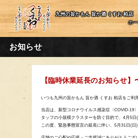
九州の旨かもん 旨か酒 くすお 柏店
ホー
お知らせ
【臨時休業延長のお知らせ】〜5/
いつも九州の旨かもん 旨か酒 くすお 柏店をご
当店は、新型コロナウイルス感染症〈COVID-
タッフの小規模クラスターを防ぐ目的で、4月5日
この度、緊急事態宣言の延長に伴い、5月31日(
店舗のご心配や応援・ご支援誠にありがとうござ