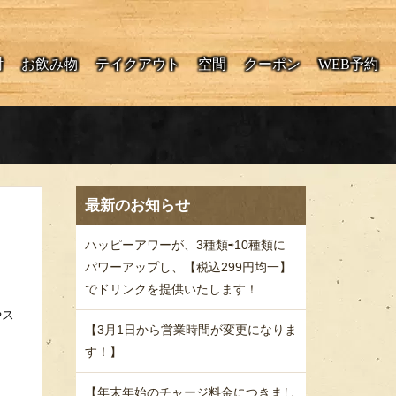
酎
お飲み物
テイクアウト
空間
クーポン
WEB予約
最新のお知らせ
ハッピーアワーが、3種類⇨10種類に
パワーアップし、【税込299円均一】
でドリンクを提供いたします！
やス
【3月1日から営業時間が変更になりま
す！】
【年末年始のチャージ料金につきまし