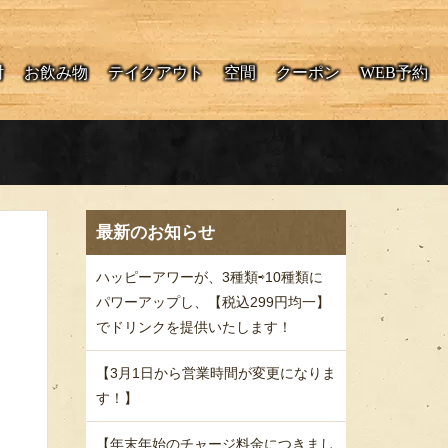
酎
お飲み物
テイクアウト
空間
クーポン
WEB予約
最新のお知らせ
ハッピーアワーが、3種類⇨10種類に
パワーアップし、【税込299円均一】
でドリンクを提供いたします！
【3月1日から営業時間が変更になりま
す！】
【年末年始のチャージ料金につきまし