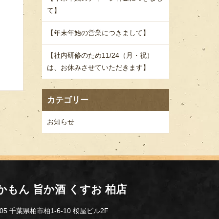
て】
【年末年始の営業につきまして】
【社内研修のため11/24（月・祝）
は、お休みさせていただきます】
カテゴリー
お知らせ
かもん 旨か酒 くすお 柏店
005 千葉県柏市柏1-6-10 桜屋ビル2F