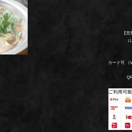
【営業
（L.O
カード可 （VI
Q