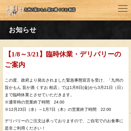
togg
九州の旨かもん 旨か酒 くすお 柏店
navi
お知らせ
【1/8～3/21】臨時休業・デリバリーの
ご案内
この度、政府より発出されました緊急事態宣言を受け、「九州の
旨かもん 旨か酒 くすお 柏店」では1月8日(金)から3月21日（日）
まで臨時休業とさせていただきます。
※通常時の営業終了時間 24:00
※12月23日（水）～1月7日（木）の営業終了時間 22:00
デリバリーのご注文は承っておりますので、ご自宅でのお食事に
是非ご利用ください！