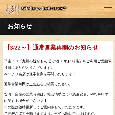
togg
九州の旨かもん 旨か酒 くすお 柏店
navi
お知らせ
【3/22～】通常営業再開のお知らせ
平素より「九州の旨かもん 旨か酒 くすお 柏店」をご利用ご愛顧賜
り誠にありがとうございます。
3/22より当店は通常営業を再開いたします！
通常営業時間は
こちら
をご確認ください。
なお、店舗の営業時間は、社会情勢により急遽変更、やむを得ず
休業する場合がございます。
その際は随時更新してご案内させていただきます。
ご理解ご協力を賜りますよう、何卒お願い申し上げます。