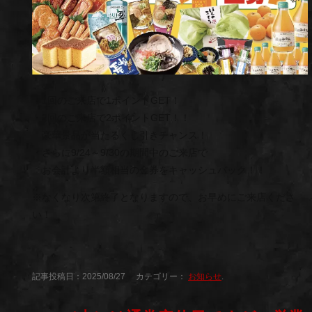
・1回のご来店で1ポイントGET！
・2回のご来店で2ポイントGET！！
豪華景品が当たるくじ引きチャンス！
・さらに9/24～9/30の期間中のご来店で
お会計より半額相当の金券をキャッシュバック！！
※なくなり次第終了となりますので、お早めにご来店くださ
い！
記事投稿日：2025/08/27 カテゴリー：
お知らせ
.