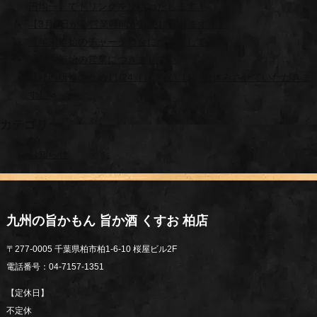
円均一】でドリンクを提供いたします！
【3月1日から営業時間が変更になります！】
【年末年始のチャージ料金につきまして】
【年末年始の営業につきまして】
【社内研修のため11/24（月・祝）は、お休みさせていただきま
す】
カテゴリー
お知らせ
九州の旨かもん 旨か酒 くすお 柏店
〒277-0005 千葉県柏市柏1-6-10 桜屋ビル2F
電話番号：04-7157-1351
【定休日】
不定休