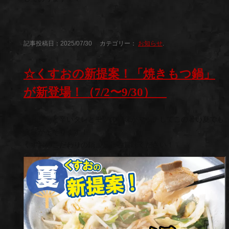
記事投稿日：2025/07/30 カテゴリー：
お知らせ
.
☆くすおの新提案！「焼きもつ鍋」
が新登場！（7/2〜9/30）
☆ピリッと辛いタレとモツの甘味がマッチしてこの暑い夏でも
食欲がそそります！
くすおのこだわりの鍋、是非ご賞味ください！