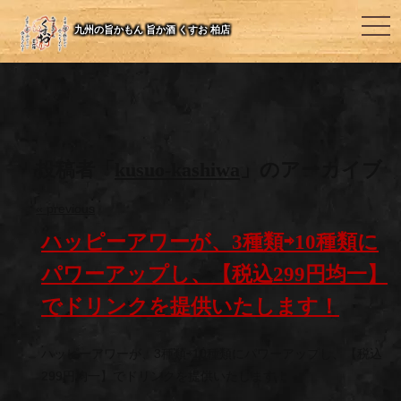
togg
九州の旨かもん 旨か酒 くすお 柏店
navi
投稿者「
kusuo-kashiwa
」のアーカイブ
«
previous
ハッピーアワーが、3種類⇨10種類に
パワーアップし、【税込299円均一】
でドリンクを提供いたします！
ハッピーアワーが、3種類⇨10種類にパワーアップし、【税込
299円均一】でドリンクを提供いたします！