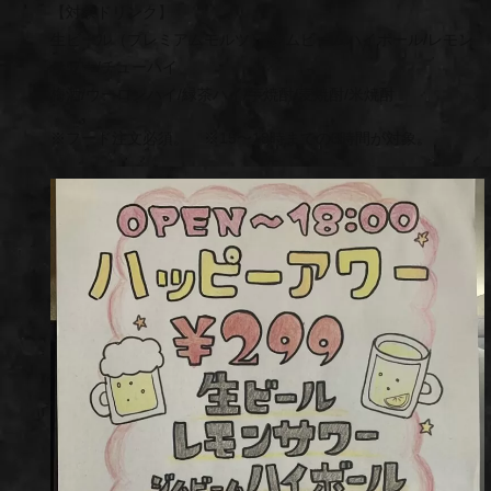
【対象ドリンク】
生ビール（プレミアムモルツ）/ジムビームハイボール/レモン
サワー/チューハイ
梅酒/ウーロンハイ/緑茶ハイ/芋焼酎/麦焼酎/米焼酎
※フード注文必須。 ※15〜18時までの3時間が対象。